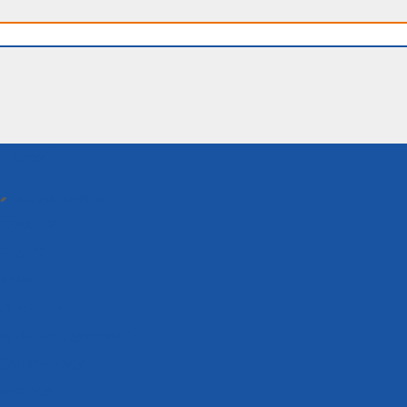
Menu
WILLKOMMEN
TERMINE
ER UNS
RAMM
menfelder
n, Kinder, Jugendliche
igitalisierung
erwaltung