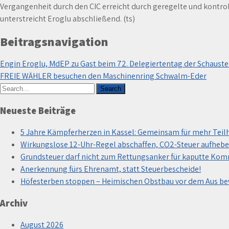
Vergangenheit durch den CIC erreicht durch geregelte und kontroll
unterstreicht Eroglu abschließend. (ts)
Beitragsnavigation
Engin Eroglu, MdEP zu Gast beim 72. Delegiertentag der Schauste
FREIE WÄHLER besuchen den Maschinenring Schwalm-Eder
Neueste Beiträge
5 Jahre Kämpferherzen in Kassel: Gemeinsam für mehr Teil
Wirkungslose 12-Uhr-Regel abschaffen, CO2-Steuer aufhebe
Grundsteuer darf nicht zum Rettungsanker für kaputte Ko
Anerkennung fürs Ehrenamt, statt Steuerbescheide!
Höfesterben stoppen – Heimischen Obstbau vor dem Aus b
Archiv
August 2026