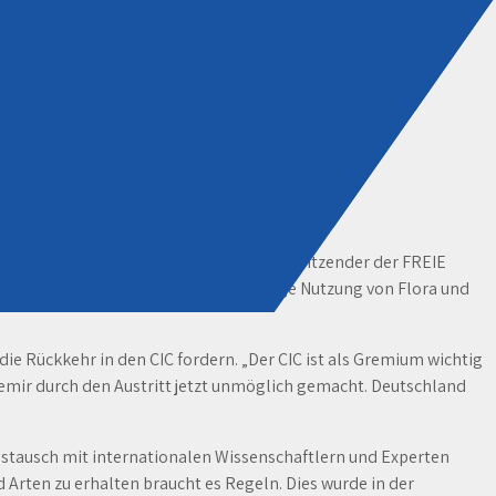
Europäischen Parlaments und Landesvorsitzender der FREIE
 Erhaltung des Wildes durch nachhaltige Nutzung von Flora und
 Rückkehr in den CIC fordern. „Der CIC ist als Gremium wichtig
emir durch den Austritt jetzt unmöglich gemacht. Deutschland
stausch mit internationalen Wissenschaftlern und Experten
rten zu erhalten braucht es Regeln. Dies wurde in der