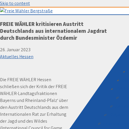
Skip to content
Freie Wähler Bergstraße
FREIE WÄHLER kritisieren Austritt
Deutschlands aus internationalem Jagdrat
durch Bundesminister Özdemir
26. Januar 2023
Aktuelles Hessen
Die FREIE WÄHLER Hessen
ÜB
schließen sich der Kritik der FREIE
PROG
WÄHLER-Landtagsfraktionen
The
Bayerns und Rheinland-Pfalz‘ über
Familie
den Austritt Deutschlands aus dem
Internationalen Rat zur Erhaltung
Schulen, D
der Jagd und des Wildes
Finanzen, V
(International Council for Game