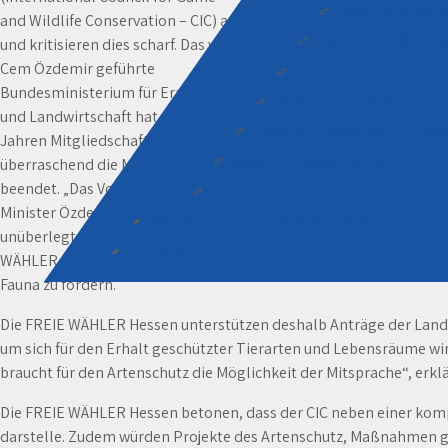
Verkehr, Umwel
and Wildlife Conservation – CIC) an
Wirtschaftsförder
und kritisieren dies scharf. Das von
Cem Özdemir geführte
Gesundheitswesen
Bundesministerium für Ernährung
Tourismus, Kultur
und Landwirtschaft hat nach 35
Öffentl. Begegnung, Integr
Jahren Mitgliedschaft im CIC
Bürgerbeteiligung, reg. Zusa
überraschend die Mitgliedschaft
beendet. „Das Vorgehen von
Ehrenamt
Minister Özdemir ist völlig
Kandidaten Kreistagswahl 2026
unüberlegt und muss zum Wohle der Flora und Fauna umgehend rü
SPENDEN
WÄHLER Hessen. Der CIC ist ein internationales, politisch unabhä
Fauna zu fördern.
Die FREIE WÄHLER Hessen unterstützen deshalb Anträge der Landta
um sich für den Erhalt geschützter Tierarten und Lebensräume w
braucht für den Artenschutz die Möglichkeit der Mitsprache“, erklä
Die FREIE WÄHLER Hessen betonen, dass der CIC neben einer komp
darstelle. Zudem würden Projekte des Artenschutz, Maßnahmen geg