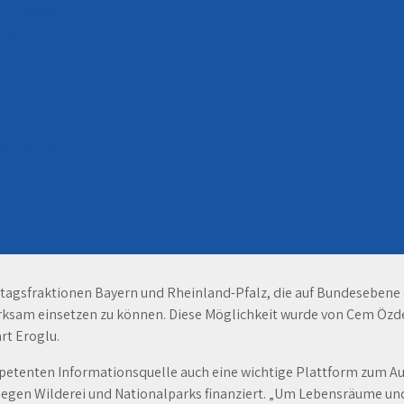
t, Energie
ung
ation
mmenarbeit
ckgängig gemacht werden!“, fordert Engin Eroglu, Mitglied des 
ngiges, gemeinnütziges Beratungsorgan, welches das Ziel hat, die
gsfraktionen Bayern und Rheinland-Pfalz, die auf Bundesebene die
irksam einsetzen zu können. Diese Möglichkeit wurde von Cem Özd
rt Eroglu.
etenten Informationsquelle auch eine wichtige Plattform zum Au
en Wilderei und Nationalparks finanziert. „Um Lebensräume und A