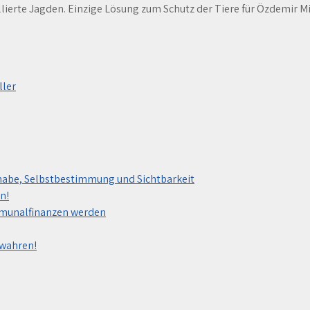
ierte Jagden. Einzige Lösung zum Schutz der Tiere für Özdemir Min
ller
habe, Selbstbestimmung und Sichtbarkeit
n!
mmunalfinanzen werden
ewahren!