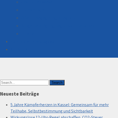
Gesundheitswesen
Tourismus, Kultur
Öffentl. Begegnung, Integration
Bürgerbeteiligung, reg. Zusammenarbeit
Ehrenamt
Termine
Kandidaten Kreistagswahl 2026
SPENDEN
Neueste Beiträge
5 Jahre Kämpferherzen in Kassel: Gemeinsam für mehr
Teilhabe, Selbstbestimmung und Sichtbarkeit
Wirkungslose 12-Uhr-Regel abschaffen, CO2-Steuer