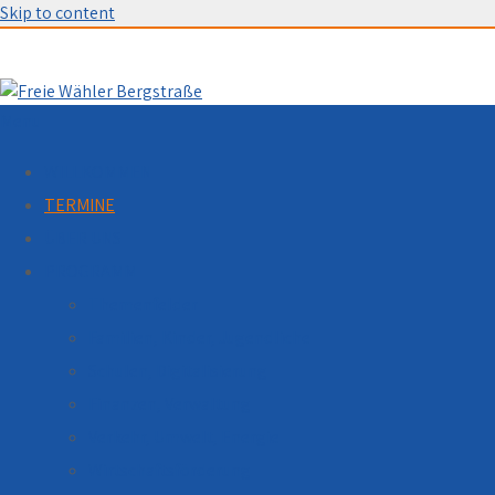
Skip to content
Menu
WILLKOMMEN
TERMINE
ÜBER UNS
PROGRAMM
Themenfelder
Familien, Kinder, Jugendliche
Schulen, Digitalisierung
Finanzen, Verwaltung
Verkehr, Umwelt, Energie
Wirtschaftsförderung