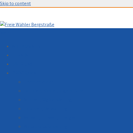
Skip to content
Menu
WILLKOMMEN
TERMINE
ÜBER UNS
PROGRAMM
Themenfelder
Familien, Kinder, Jugendliche
Schulen, Digitalisierung
Finanzen, Verwaltung
Verkehr, Umwelt, Energie
Wirtschaftsförderung