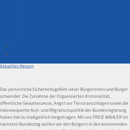
Gesundheitswesen
Tourismus, Kultur
Öffentl. Begegnung, Integration
Bürgerbeteiligung, reg. Zusammenarbeit
Ehrenamt
Kandidaten Kreistagswahl 2026
Vertrauen in den Rechtsstaat wiederherstellen
SPENDEN
17. Juli 2024
Aktuelles Hessen
Das persönliche Sicherheitsgefühl vieler Bürgerinnen und Bürger
schwindet. Die Zunahme der Organisierten Kriminalität,
öffentliche Gewaltexzesse, Angst vor Terroranschlägen sowie die
inkonsequente Asyl- und Migrationspolitik der Bundesregierung
haben hierzu maßgeblich beigetragen. Mit uns FREIE WÄHLER im
nächsten Bundestag wollen wir den Bürgern in den kommenden