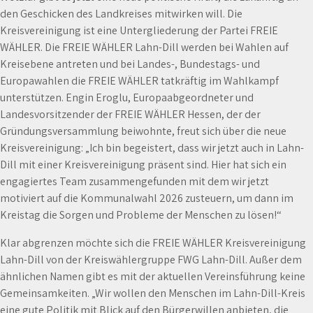
den Geschicken des Landkreises mitwirken will. Die
Kreisvereinigung ist eine Untergliederung der Partei FREIE
WÄHLER. Die FREIE WÄHLER Lahn-Dill werden bei Wahlen auf
Kreisebene antreten und bei Landes-, Bundestags- und
Europawahlen die FREIE WÄHLER tatkräftig im Wahlkampf
unterstützen. Engin Eroglu, Europaabgeordneter und
Landesvorsitzender der FREIE WÄHLER Hessen, der der
Gründungsversammlung beiwohnte, freut sich über die neue
Kreisvereinigung: „Ich bin begeistert, dass wir jetzt auch in Lahn-
Dill mit einer Kreisvereinigung präsent sind. Hier hat sich ein
engagiertes Team zusammengefunden mit dem wir jetzt
motiviert auf die Kommunalwahl 2026 zusteuern, um dann im
Kreistag die Sorgen und Probleme der Menschen zu lösen!“
Klar abgrenzen möchte sich die FREIE WÄHLER Kreisvereinigung
Lahn-Dill von der Kreiswählergruppe FWG Lahn-Dill. Außer dem
ähnlichen Namen gibt es mit der aktuellen Vereinsführung keine
Gemeinsamkeiten. „Wir wollen den Menschen im Lahn-Dill-Kreis
eine gute Politik mit Blick auf den Bürgerwillen anbieten, die