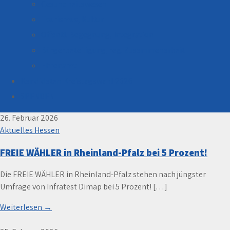
Gesundheitswesen
Tourismus, Kultur
Öffentl. Begegnung, Integration
Bürgerbeteiligung, reg. Zusammenarbeit
Ehrenamt
Monat:
Februar 2026
Kandidaten Kreistagswahl 2026
SPENDEN
26. Februar 2026
Aktuelles Hessen
FREIE WÄHLER in Rheinland-Pfalz bei 5 Prozent!
Die FREIE WÄHLER in Rheinland-Pfalz stehen nach jüngster
Umfrage von Infratest Dimap bei 5 Prozent! […]
Weiterlesen →