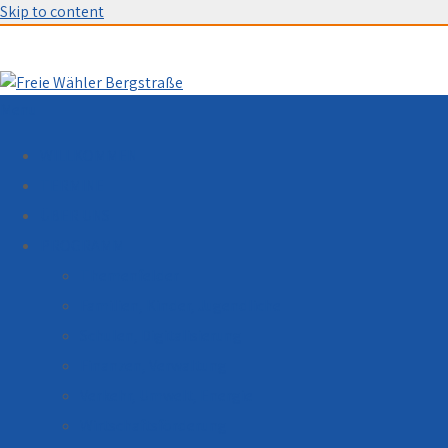
Skip to content
Menu
WILLKOMMEN
TERMINE
ÜBER UNS
PROGRAMM
Themenfelder
Familien, Kinder, Jugendliche
Schulen, Digitalisierung
Finanzen, Verwaltung
Verkehr, Umwelt, Energie
Wirtschaftsförderung