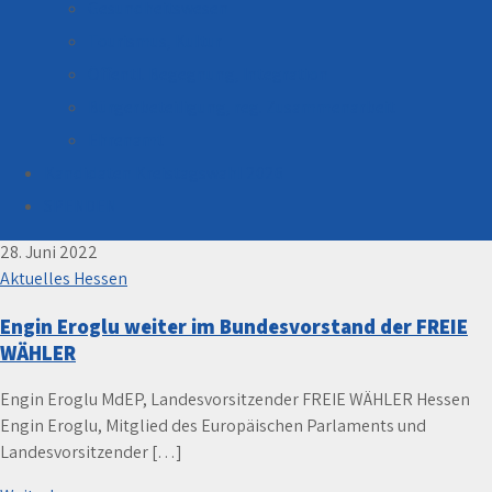
Gesundheitswesen
Tourismus, Kultur
Öffentl. Begegnung, Integration
Bürgerbeteiligung, reg. Zusammenarbeit
Ehrenamt
Monat:
Juni 2022
Kandidaten Kreistagswahl 2026
SPENDEN
28. Juni 2022
Aktuelles Hessen
Engin Eroglu weiter im Bundesvorstand der FREIE
WÄHLER
Engin Eroglu MdEP, Landesvorsitzender FREIE WÄHLER Hessen
Engin Eroglu, Mitglied des Europäischen Parlaments und
Landesvorsitzender […]