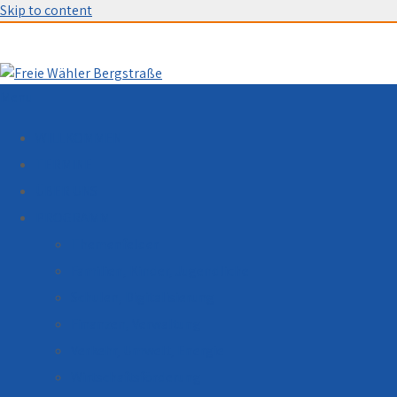
Skip to content
Menu
WILLKOMMEN
TERMINE
ÜBER UNS
PROGRAMM
Themenfelder
Familien, Kinder, Jugendliche
Schulen, Digitalisierung
Finanzen, Verwaltung
Verkehr, Umwelt, Energie
Wirtschaftsförderung