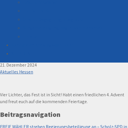
Gesundheitswesen
Tourismus, Kultur
Öffentl. Begegnung, Integration
Bürgerbeteiligung, reg. Zusammenarbeit
Ehrenamt
Kandidaten Kreistagswahl 2026
4. Advent – Wir wünschen einen friedlichen 4.
Advent
SPENDEN
21. Dezember 2024
Aktuelles Hessen
Vier Lichter, das Fest ist in Sicht! Habt einen friedlichen 4. Advent
und freut euch auf die kommenden Feiertage. ️ ️ ️ ️
Beitragsnavigation
FREIE WÄHLER streben Regierungsbeteiligung an – Scholz-SPD in