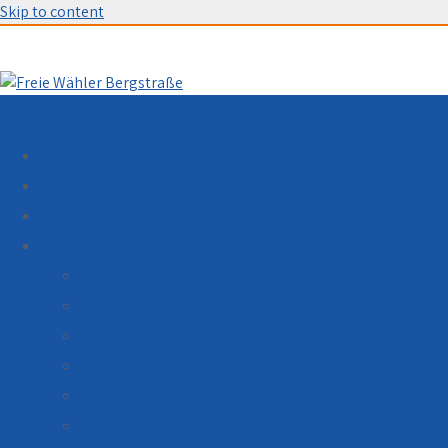
Skip to content
Menu
WILLKOMMEN
TERMINE
ÜBER UNS
PROGRAMM
Themenfelder
Familien, Kinder, Jugendliche
Schulen, Digitalisierung
Finanzen, Verwaltung
Verkehr, Umwelt, Energie
Wirtschaftsförderung