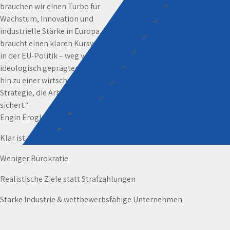
Verkehr, Umwel
brauchen wir einen Turbo für
Wachstum, Innovation und
Wirtschaftsförder
industrielle Stärke in Europa. Es
Gesundheitswesen
braucht einen klaren Kurswechsel
Tourismus, Kultur
in der EU-Politik – weg von
Öffentl. Begegnung, Integr
ideologisch geprägten Vorgaben,
hin zu einer wirtschaftsorientierten
Bürgerbeteiligung, reg. Zusa
Strategie, die Arbeitsplätze
Ehrenamt
sichert.“
Kandidaten Kreistagswahl 2026
Engin Eroglu, Europaabgeordneter und Landesvorsitzender der 
SPENDEN
Klar ist:
Weniger Bürokratie
Realistische Ziele statt Strafzahlungen
Starke Industrie & wettbewerbsfähige Unternehmen