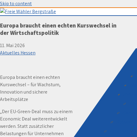
Skip to content
Freie Wähler Bergstraße
Europa braucht einen echten Kurswechsel in
der Wirtschaftspolitik
11. Mai 2026
Aktuelles Hessen
Europa braucht einen echten
Kurswechsel – für Wachstum,
ÜB
Innovation und sichere
PROG
Arbeitsplätze
The
„Der EU-Green-Deal muss zu einem
Familie
Economic Deal weiterentwickelt
Schulen, D
werden. Statt zusätzlicher
Finanzen, V
Belastungen für Unternehmen