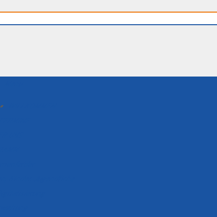
Menu
WILLKOMMEN
TERMINE
ER UNS
RAMM
menfelder
n, Kinder, Jugendliche
igitalisierung
erwaltung