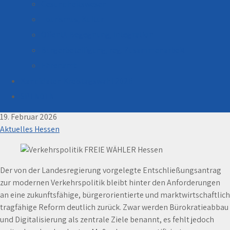
Gesundheitswesen
Tourismus, Kultur
Öffentl. Begegnung, Integration
Bürgerbeteiligung, reg. Zusammenarbeit
Ehrenamt
Kandidaten Kreistagswahl 2026
Hessens Verkehrspolitik: Ziele formuliert,
Umsetzung offen
SPENDEN
19. Februar 2026
Aktuelles Hessen
Der von der Landesregierung vorgelegte Entschließungsantrag
zur modernen Verkehrspolitik bleibt hinter den Anforderungen
an eine zukunftsfähige, bürgerorientierte und marktwirtschaftlich
tragfähige Reform deutlich zurück. Zwar werden Bürokratieabbau
und Digitalisierung als zentrale Ziele benannt, es fehlt jedoch