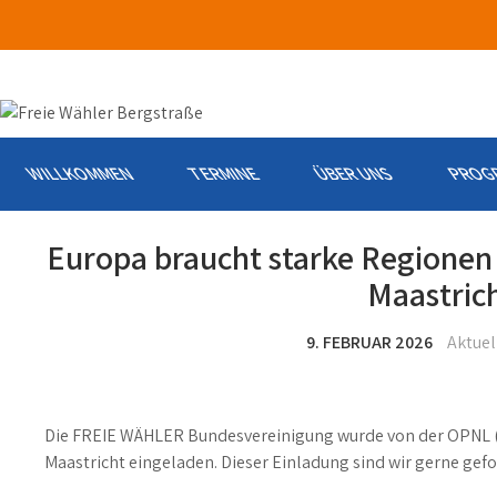
Skip
to
content
WILLKOMMEN
TERMINE
ÜBER UNS
PROG
Europa braucht starke Regionen
Maastric
9. FEBRUAR 2026
Aktuel
Die FREIE WÄHLER Bundesvereinigung wurde von der OPNL (
Maastricht eingeladen. Dieser Einladung sind wir gerne gefo