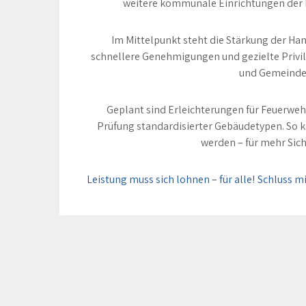
weitere kommunale Einrichtungen der 
️ Im Mittelpunkt steht die Stärkung der 
schnellere Genehmigungen und gezielte Privi
und Gemeinde
Geplant sind Erleichterungen für Feuerweh
Prüfung standardisierter Gebäudetypen. So ka
werden – für mehr Siche
Beitragsnavigation
Leistung muss sich lohnen – für alle!
Schluss mi