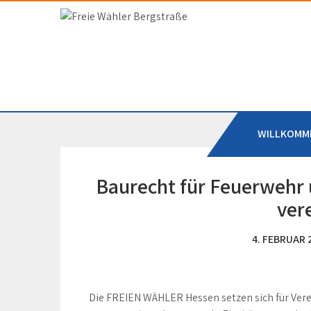
Skip
to
Freie Wähler Bergstr
content
WILLKOMM
Baurecht für Feuerwehr
ver
4. FEBRUAR 
Die FREIEN WÄHLER Hessen setzen sich für Ver