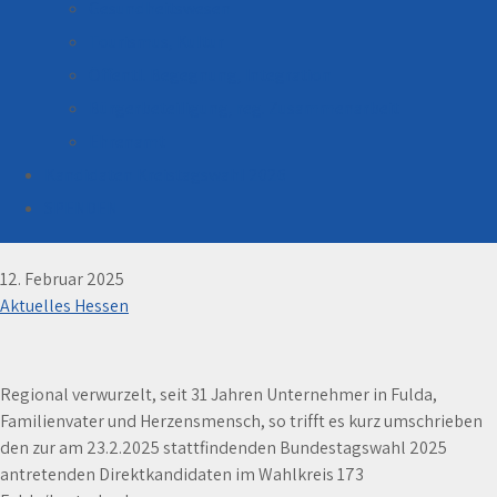
Gesundheitswesen
Tourismus, Kultur
Öffentl. Begegnung, Integration
Bürgerbeteiligung, reg. Zusammenarbeit
Ehrenamt
Kandidaten Kreistagswahl 2026
Wahlwunder im Wahlbezirk 173 möglich? FREIE
WÄHLER hessischer Spitzenkandidat Wilhelm
SPENDEN
Hartmann arbeitet daran.
12. Februar 2025
Aktuelles Hessen
Regional verwurzelt, seit 31 Jahren Unternehmer in Fulda,
Familienvater und Herzensmensch, so trifft es kurz umschrieben
den zur am 23.2.2025 stattfindenden Bundestagswahl 2025
antretenden Direktkandidaten im Wahlkreis 173