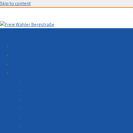
Skip to content
Menu
WILLKOMMEN
TERMINE
ÜBER UNS
PROGRAMM
Themenfelder
Familien, Kinder, Jugendliche
Schulen, Digitalisierung
Finanzen, Verwaltung
Verkehr, Umwelt, Energie
Wirtschaftsförderung