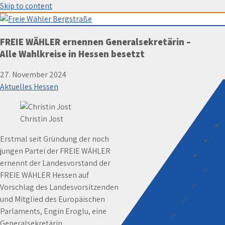
Skip to content
Freie Wähler Bergstraße
FREIE WÄHLER ernennen Generalsekretärin –
Alle Wahlkreise in Hessen besetzt
27. November 2024
Aktuelles Hessen
Christin Jost
Erstmal seit Gründung der noch
ÜB
jungen Partei der FREIE WÄHLER
PROG
ernennt der Landesvorstand der
The
FREIE WÄHLER Hessen auf
Familie
Vorschlag des Landesvorsitzenden
und Mitglied des Europäischen
Schulen, D
Parlaments, Engin Eroglu, eine
Finanzen, V
Generalsekretärin.