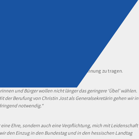
recht zu werden und ihrer Bedeutung Rechnung zu tragen.
innen und Bürger wollen nicht länger das geringere ‘Übel’ wählen.
it der Berufung von Christin Jost als Generalsekretärin gehen wir in
 dringend notwendig.“
r eine Ehre, sondern auch eine Verpflichtung, mich mit Leidenschaft
wir den Einzug in den Bundestag und in den hessischen Landtag