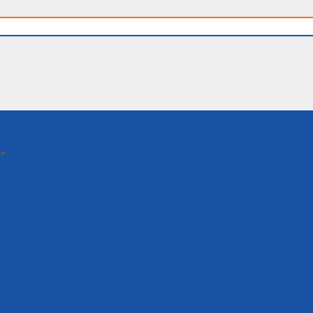
Menu
WILLKOMMEN
TERMINE
ER UNS
RAMM
menfelder
n, Kinder, Jugendliche
igitalisierung
erwaltung