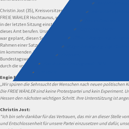
Verkehr, Umwel
Christin Jost (35), Kreisvorsitzende
Wirtschaftsförder
FREIE WÄHLER Hochtaunus, wurde
Gesundheitswesen
in der letzten Sitzung einstimmig in
Tourismus, Kultur
dieses Amt berufen. Ursprünglich
Öffentl. Begegnung, Integr
war geplant, diesen Schritt im
Rahmen einer Satzungsänderung
Bürgerbeteiligung, reg. Zusa
im kommenden Jahr zur
Ehrenamt
Bundestagswahl umzusetzen. Doch
Kandidaten Kreistagswahl 2026
durch die vorgezogene Wahl wurde die Entscheidung vorgezogen,
SPENDEN
Engin Eroglu:
„Wir spüren die Sehnsucht der Menschen nach neuen politischen Köp
Die FREIE WÄHLER sind keine Protestpartei und kein Experiment. Unse
Hessen den nächsten wichtigen Schritt. Ihre Unterstützung ist ang
Christin Jost:
“Ich bin sehr dankbar für das Vertrauen, das mir an dieser Stelle 
und Entschlossenheit für unsere Partei einzusetzen und dafür, un