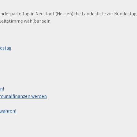
parteitag in Neustadt (Hessen) die Landesliste zur Bundestagsw
weitstimme wählbar sein.
destag
n!
mmunalfinanzen werden
ewahren!