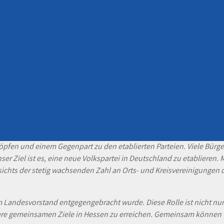
t, Energie
ung
ation
mmenarbeit
 um den organisatorischen Anforderungen der Bundestagswahl ge
fen und einem Gegenpart zu den etablierten Parteien. Viele Bürger
r Ziel ist es, eine neue Volkspartei in Deutschland zu etablieren. M
esichts der stetig wachsenden Zahl an Orts- und Kreisvereinigungen
vom Landesvorstand entgegengebracht wurde. Diese Rolle ist nicht nu
sere gemeinsamen Ziele in Hessen zu erreichen. Gemeinsam können 