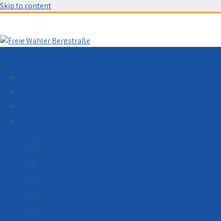
Skip to content
Menu
WILLKOMMEN
TERMINE
ÜBER UNS
PROGRAMM
Themenfelder
Familien, Kinder, Jugendliche
Schulen, Digitalisierung
Finanzen, Verwaltung
Verkehr, Umwelt, Energie
Wirtschaftsförderung