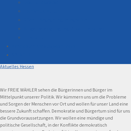
Gesundheitswesen
Tourismus, Kultur
Öffentl. Begegnung, Integration
Bürgerbeteiligung, reg. Zusammenarbeit
Ehrenamt
Kandidaten Kreistagswahl 2026
Die Bürger gehören in den Mittelpunkt von Politik!
SPENDEN
28. August 2024
Aktuelles Hessen
Wir FREIE WÄHLER sehen die Bürgerinnen und Bürger im
Mittelpunkt unserer Politik. Wir kümmern uns um die Probleme
und Sorgen der Menschen vor Ort und wollen für unser Land eine
bessere Zukunft schaffen. Demokratie und Bürgertum sind für uns
die Grundvoraussetzungen. Wir wollen eine mündige und
politische Gesellschaft, in der Konflikte demokratisch