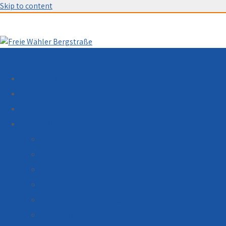
Skip to content
Menu
WILLKOMMEN
TERMINE
ÜBER UNS
PROGRAMM
Themenfelder
Familien, Kinder, Jugendliche
Schulen, Digitalisierung
Finanzen, Verwaltung
Verkehr, Umwelt, Energie
Wirtschaftsförderung