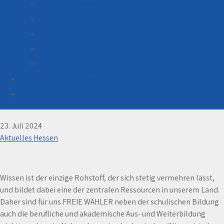
Gesundheitswesen
Tourismus, Kultur
Öffentl. Begegnung, Integration
Bürgerbeteiligung, reg. Zusammenarbeit
Ehrenamt
Kandidaten Kreistagswahl 2026
Bildungseinrichtungen stärken damit Deutschland
als Bildungsstandort mit Spitzenniveau erhalten
SPENDEN
bleibt!
23. Juli 2024
Aktuelles Hessen
Wissen ist der einzige Rohstoff, der sich stetig vermehren lässt,
und bildet dabei eine der zentralen Ressourcen in unserem Land.
Daher sind für uns FREIE WÄHLER neben der schulischen Bildung
auch die berufliche und akademische Aus- und Weiterbildung