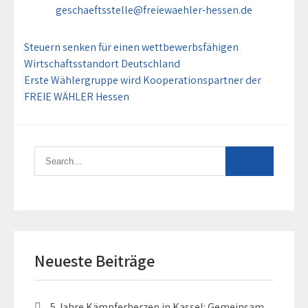
geschaeftsstelle@freiewaehler-hessen.de
Beitragsnavigation
Steuern senken für einen wettbewerbsfähigen
Wirtschaftsstandort Deutschland
Erste Wählergruppe wird Kooperationspartner der
FREIE WÄHLER Hessen
Neueste Beiträge
5 Jahre Kämpferherzen in Kassel: Gemeinsam