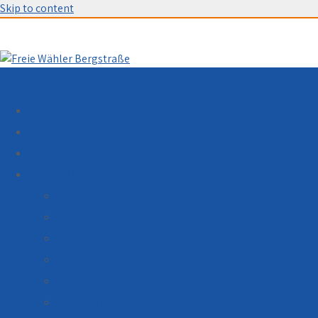
Skip to content
Menu
WILLKOMMEN
TERMINE
ÜBER UNS
PROGRAMM
Themenfelder
Familien, Kinder, Jugendliche
Schulen, Digitalisierung
Finanzen, Verwaltung
Verkehr, Umwelt, Energie
Wirtschaftsförderung