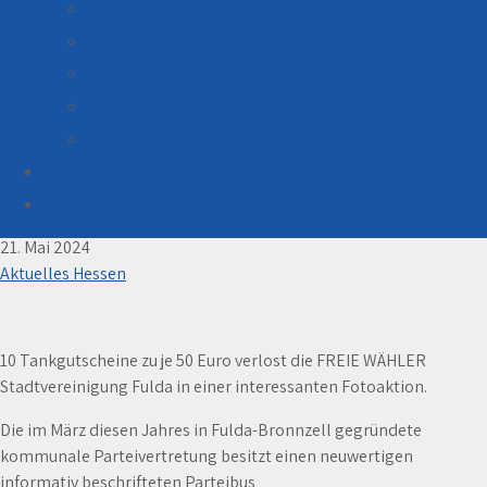
Gesundheitswesen
Tourismus, Kultur
Öffentl. Begegnung, Integration
Bürgerbeteiligung, reg. Zusammenarbeit
Ehrenamt
Kandidaten Kreistagswahl 2026
Gewinnaktion der FREIE WÄHLER Fulda – Wo ist
unser Parteibus?
SPENDEN
21. Mai 2024
Aktuelles Hessen
10 Tankgutscheine zu je 50 Euro verlost die FREIE WÄHLER
Stadtvereinigung Fulda in einer interessanten Fotoaktion.
Die im März diesen Jahres in Fulda-Bronnzell gegründete
kommunale Parteivertretung besitzt einen neuwertigen
informativ beschrifteten Parteibus