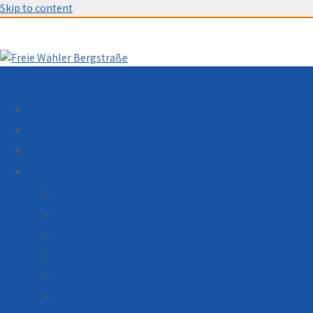
Skip to content
Menu
WILLKOMMEN
TERMINE
ÜBER UNS
PROGRAMM
Themenfelder
Familien, Kinder, Jugendliche
Schulen, Digitalisierung
Finanzen, Verwaltung
Verkehr, Umwelt, Energie
Wirtschaftsförderung