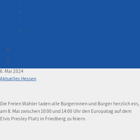
Gesundheitswesen
Tourismus, Kultur
Öffentl. Begegnung, Integration
Bürgerbeteiligung, reg. Zusammenarbeit
Ehrenamt
Kandidaten Kreistagswahl 2026
Die FREIEN WÄHLER laden ein zum Europatag in
Friedberg
SPENDEN
6. Mai 2024
Aktuelles Hessen
Die Freien Wähler laden alle Bürgerinnen und Bürger herzlich ein,
am 8. Mai zwischen 10:00 und 14:00 Uhr den Europatag auf dem
Elvis Presley Platz in Friedberg zu feiern.