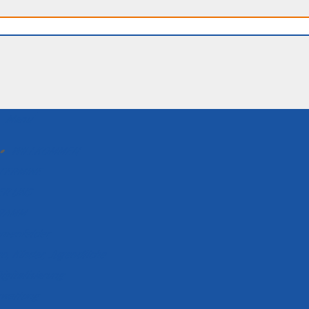
Menu
WILLKOMMEN
TERMINE
ER UNS
RAMM
menfelder
n, Kinder, Jugendliche
igitalisierung
erwaltung