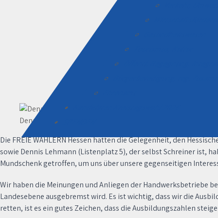
Verkehr, Umwel
Wirtschaftsförder
Gesundheitswesen
Tourismus, Kultur
Öffentl. Begegnung, Integr
Bürgerbeteiligung, reg. Zusa
Ehrenamt
Kandidaten Kreistagswahl 2026
Dennis Lehmann (l.), Engin Eroglu, MdEP
SPENDEN
Die FREIE WÄHLERN Hessen hatten die Gelegenheit, den Hessisch
sowie Dennis Lehmann (Listenplatz 5), der selbst Schreiner ist, 
Mundschenk getroffen, um uns über unsere gegenseitigen Interes
Wir haben die Meinungen und Anliegen der Handwerksbetriebe bel
Landesebene ausgebremst wird. Es ist wichtig, dass wir die Ausbi
retten, ist es ein gutes Zeichen, dass die Ausbildungszahlen steige