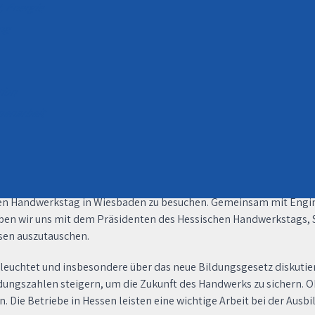
t, Energie
ung
ation
mmenarbeit
en Handwerkstag in Wiesbaden zu besuchen. Gemeinsam mit Engin
haben wir uns mit dem Präsidenten des Hessischen Handwerkstags, S
sen auszutauschen.
euchtet und insbesondere über das neue Bildungsgesetz diskutie
ldungszahlen steigern, um die Zukunft des Handwerks zu sichern. O
n. Die Betriebe in Hessen leisten eine wichtige Arbeit bei der Ausb