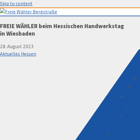
Skip to content
Freie Wähler Bergstraße
FREIE WÄHLER beim Hessischen Handwerkstag
in Wiesbaden
28. August 2023
Aktuelles Hessen
ÜB
PROG
The
Familie
Schulen, D
Finanzen, V