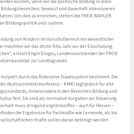
rden können, wenn wir die politische Bildung in allen
n Bildungsbereichen, bewusst und dauerhaft intensivieren
tatten. Um dies zu erreichen, stellen die FREIE WÄHLER
an Bildungspolitik und -system.
Bildung von Kindern im Vorschulbereich ein wesentlicher
r möchten wir das letzte Kita-Jahr vor der Einschulung
achen“, erklärt Engin Eroglu, Landesvorsitzender der FREIE
itzenkandidat zur Landtagswahl.
inzipiell durch das föderative Staatssystem bestimmt. Die
er (Kultusministerkonferenz – KMK) legt jedoch für alle
ngsstandards, insbesondere in den Bereichen Bildung und
ltur fest. Sie sind als normative Vorgaben zur Steuerung
verhalt muss dringend ergebnisoffen – auch für Hessen –
inden die Ergebnisse für Fachkräfte wie Lernende, als bis
ellschaftlichen Kräfte sollen daran beteiligt werden.