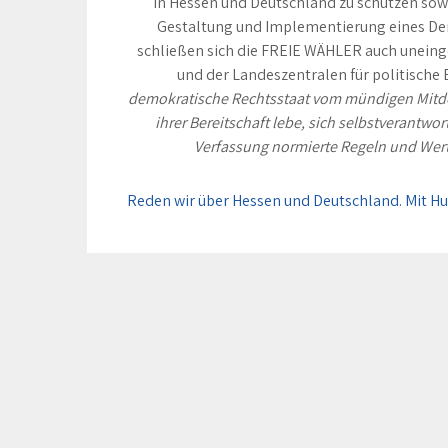
in Hessen und Deutschland zu schützen sowi
Gestaltung und Implementierung eines De
schließen sich die FREIE WÄHLER auch unein
und der Landeszentralen für politische 
demokratische Rechtsstaat vom mündigen Mitde
ihrer Bereitschaft lebe, sich selbstverantwort
Verfassung normierte Regeln und Werte
Beitragsnavigation
Reden wir über Hessen und Deutschland. Mit H