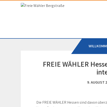
Skip
to
Freie Wähler Bergstr
content
WILLKOMM
FREIE WÄHLER Hessen
int
9. AUGUST 
Die FREIE WÄHLER Hessen sind davon überze