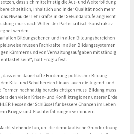
etzen, dass sich mittelfristig die Aus- und Weiterbildung
reich zeitlich, inhaltlich und in der Qualität noch mehr
das Niveau der Lehrkräfte in der Sekundarstufe angleicht.
cklung muss nach Willen der Partei kritisch-konstruktiv
egnet werden.
 auf allen Bildungsebenen und in allen Bildungsbereichen
pielsweise müssen Fachkräfte in allen Bildungssystemen
gogen kümmern und von Verwaltungsaufgaben mit ständig
entlastet sein!“, hält Eroglu fest.
 dass eine dauerhafte Förderung politischer Bildung –
en Kita- und Schulbereich hinaus, auch die Jugend- und
nd Formen nachhaltig berücksichtigen muss. Bildung muss
ders den vielen Krisen- und Konfliktregionen unserer Erde
WÄHLER Hessen der Schlüssel für bessere Chancen im Leben
em Kriegs- und Fluchterfahrungen verhindern.
r Macht stehende tun, um die demokratische Grundordnung