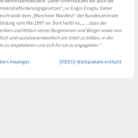
e weiterzuentwickeln. Daher unterstützen wir auch die
mokratieförderungsgesetzes“, so Engin Eroglu. Daher
geschränkt dem „Münchner Manifest“ der Bundeszentrale
Bildung vom Mai 1997 an. Dort heißt es,
„…dass der
nken und Mittun seiner Bürgerinnen und Bürger sowie von
lich und sozialverantwortlich ein Urteil zu bilden, in der
 zu respektieren und sich für sie zu engagieren.“
ubert Aiwanger
[VIDEO] Wahlplakate enthüllt