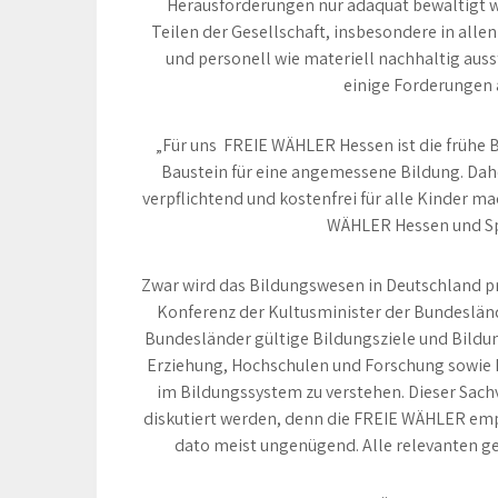
Herausforderungen nur adäquat bewältigt we
Teilen der Gesellschaft, insbesondere in alle
und personell wie materiell nachhaltig auss
einige Forderungen 
„Für uns FREIE WÄHLER Hessen ist die frühe 
Baustein für eine angemessene Bildung. Dahe
verpflichtend und kostenfrei für alle Kinder m
WÄHLER Hessen und Sp
Zwar wird das Bildungswesen in Deutschland pr
Konferenz der Kultusminister der Bundesländ
Bundesländer gültige Bildungsziele und Bildu
Erziehung, Hochschulen und Forschung sowie Ku
im Bildungssystem zu verstehen. Dieser Sach
diskutiert werden, denn die FREIE WÄHLER empf
dato meist ungenügend. Alle relevanten ges