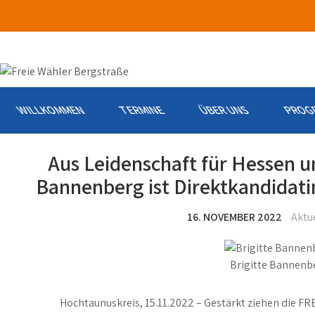
Skip
to
content
WILLKOMMEN
TERMINE
ÜBER UNS
PROG
Aus Leidenschaft für Hessen und
Bannenberg ist Direktkandidat
16. NOVEMBER 2022
Aktu
Brigitte Bannenb
Hochtaunuskreis, 15.11.2022 – Gestärkt ziehen die F