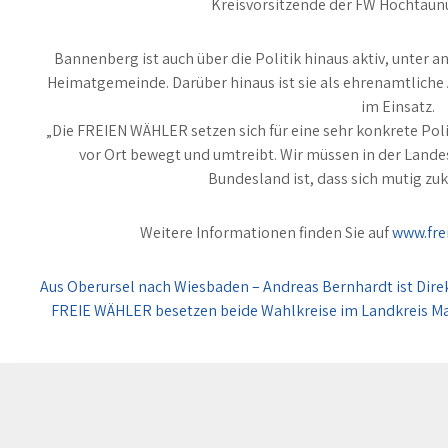
Kreisvorsitzende der FW Hochtaun
Bannenberg ist auch über die Politik hinaus aktiv, unter an
Heimatgemeinde. Darüber hinaus ist sie als ehrenamtliche 
im Einsatz.
„Die FREIEN WÄHLER setzen sich für eine sehr konkrete Poli
vor Ort bewegt und umtreibt. Wir müssen in der Landes
Bundesland ist, dass sich mutig zuku
Weitere Informationen finden Sie auf
www.fre
Beitragsnavigation
Aus Oberursel nach Wiesbaden – Andreas Bernhardt ist Dir
FREIE WÄHLER besetzen beide Wahlkreise im Landkreis Ma