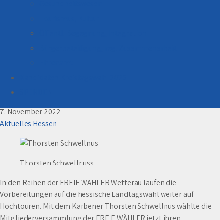
Gesundheitswesen
Tourismus, Kultur
Öffentl. Begegnung, Integration
Bürgerbeteiligung, reg. Zusammenarbeit
Ehrenamt
Kandidaten Kreistagswahl 2026
Thorsten Schwellnus Direktkandidat zur
Landtagswahl im Wahlkreis Wetterau I
SPENDEN
7. November 2022
Aktuelles Hessen
Thorsten Schwellnuss
In den Reihen der FREIE WÄHLER Wetterau laufen die
Vorbereitungen auf die hessische Landtagswahl weiter auf
Hochtouren. Mit dem Karbener Thorsten Schwellnus wählte die
Mitgliederversammlung der FREIE WÄHLER jetzt ihren