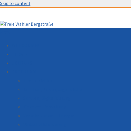
Skip to content
Menu
WILLKOMMEN
TERMINE
ÜBER UNS
PROGRAMM
Themenfelder
Familien, Kinder, Jugendliche
Schulen, Digitalisierung
Finanzen, Verwaltung
Verkehr, Umwelt, Energie
Wirtschaftsförderung