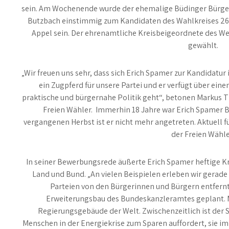
sein. Am Wochenende wurde der ehemalige Büdinger Bürger
Butzbach einstimmig zum Kandidaten des Wahlkreises 26
Appel sein. Der ehrenamtliche Kreisbeigeordnete des We
gewählt.
„Wir freuen uns sehr, dass sich Erich Spamer zur Kandidatur i
ein Zugpferd für unsere Partei und er verfügt über ein
praktische und bürgernahe Politik geht“, betonen Markus T
Freien Wähler. Immerhin 18 Jahre war Erich Spamer B
vergangenen Herbst ist er nicht mehr angetreten. Aktuell fü
der Freien Wähle
In seiner Bewerbungsrede äußerte Erich Spamer heftige Kri
Land und Bund. „An vielen Beispielen erleben wir gerade s
Parteien von den Bürgerinnen und Bürgern entfernt 
Erweiterungsbau des Bundeskanzleramtes geplant. Ma
Regierungsgebäude der Welt. Zwischenzeitlich ist der 
Menschen in der Energiekrise zum Sparen auffordert, sie im