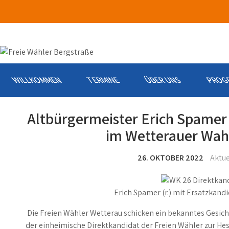
Skip
to
content
WILLKOMMEN
TERMINE
ÜBER UNS
PROG
Altbürgermeister Erich Spamer
im Wetterauer Wahl
26. OKTOBER 2022
Aktue
Erich Spamer (r.) mit Ersatzkan
Die Freien Wähler Wetterau schicken ein bekanntes Gesich
der einheimische Direktkandidat der Freien Wähler zur 