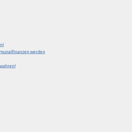
n!
mmunalfinanzen werden
ewahren!