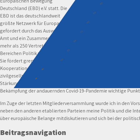
Europäischen Bewegung
Verkehr, Umwel
Deutschland (EBD) e.V. statt. Die
Wirtschaftsförder
EBD ist das deutschlandweit
Gesundheitswesen
größte Netzwerk für Europapolitik,
gefördert durch das Auswertige
Tourismus, Kultur
Amt und ein Zusammenschluss von
Öffentl. Begegnung, Integr
mehr als 250 Vertretern aus den
Bürgerbeteiligung, reg. Zusa
Bereichen Politik und Wirtschaft.
Ehrenamt
Sie fördert grenzüberschreitende
Kooperationen unter
Kandidaten Kreistagswahl 2026
zivilgesellschaftlichen Akteuren und definiert jährlich die eigen
SPENDEN
Stärkung der pluralistischen Demokratie sowie eine Reform des G
Bekämpfung der andauernden Covid-19-Pandemie wichtige Punkte 
Im Zuge der letzten Mitgliederversammlung wurde ich in den Vors
neben den anderen etablierten Parteien meine Politik und die Int
über europäische Belange mitdiskutieren und sich bei der politi
Beitragsnavigation