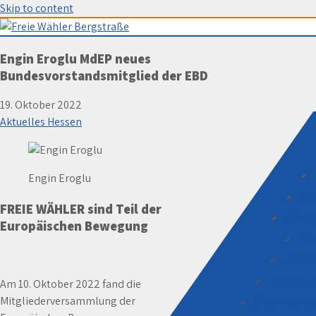
Skip to content
Freie Wähler Bergstraße
Engin Eroglu MdEP neues
Bundesvorstandsmitglied der EBD
19. Oktober 2022
Aktuelles Hessen
Engin Eroglu
ÜB
FREIE WÄHLER sind Teil der
PROG
Europäischen Bewegung
The
Familie
Schulen, D
Am 10. Oktober 2022 fand die
Mitgliederversammlung der
Finanzen, V