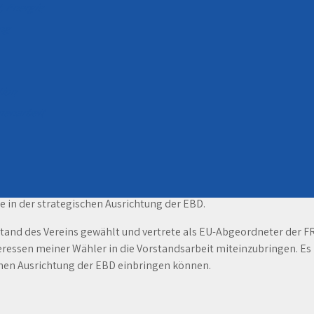
t, Energie
ung
ation
mmenarbeit
e politische Ausrichtung. Für den aktuellen Zeitraum 2022/23 steh
emeinsamen europäischen Asylsystems im Vordergrund. Aktuell sind
in der strategischen Ausrichtung der EBD.
tand des Vereins gewählt und vertrete als EU-Abgeordneter der FR
eressen meiner Wähler in die Vorstandsarbeit miteinzubringen. Es
schen Ausrichtung der EBD einbringen können.