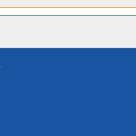
Menu
WILLKOMMEN
TERMINE
ER UNS
RAMM
menfelder
n, Kinder, Jugendliche
igitalisierung
erwaltung