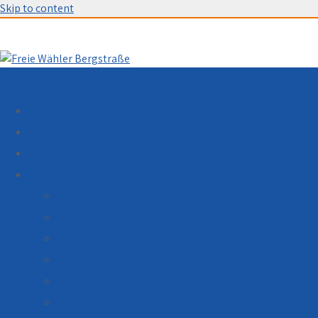
Skip to content
Menu
WILLKOMMEN
TERMINE
ÜBER UNS
PROGRAMM
Themenfelder
Familien, Kinder, Jugendliche
Schulen, Digitalisierung
Finanzen, Verwaltung
Verkehr, Umwelt, Energie
Wirtschaftsförderung