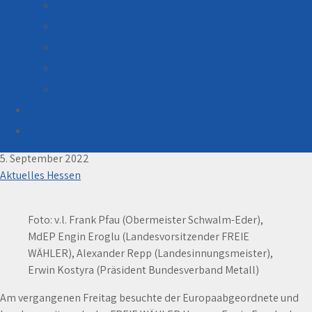
Gesundheitswesen
Tourismus, Kultur
Öffentl. Begegnung, Integration
Bürgerbeteiligung, reg. Zusammenarbeit
Ehrenamt
Kandidaten Kreistagswahl 2026
FREIE WÄHLER beim Unternehmertag des
hessischen Metallhandwerks
SPENDEN
5. September 2022
Aktuelles Hessen
Foto: v.l. Frank Pfau (Obermeister Schwalm-Eder),
MdEP Engin Eroglu (Landesvorsitzender FREIE
WÄHLER), Alexander Repp (Landesinnungsmeister),
Erwin Kostyra (Präsident Bundesverband Metall)
Am vergangenen Freitag besuchte der Europaabgeordnete und