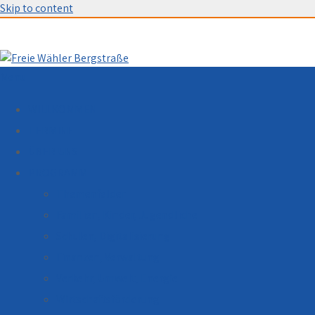
Skip to content
Menu
WILLKOMMEN
TERMINE
ÜBER UNS
PROGRAMM
Themenfelder
Familien, Kinder, Jugendliche
Schulen, Digitalisierung
Finanzen, Verwaltung
Verkehr, Umwelt, Energie
Wirtschaftsförderung