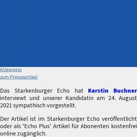
Gesundheitswesen
Tourismus, Kultur
Öffentl. Begegnung, Integration
Bürgerbeteiligung, reg. Zusammenarbeit
Ehrenamt
Kandidaten Kreistagswahl 2026
Kerstin Buchner in der Presse
SPENDEN
26. August 2021
Allgemein
zum Presseartikel
Das Starkenburger Echo hat
Kerstin Buchne
interviewt und unserer Kandidatin
am
2
4. Augus
2021
sympathisch vorgestellt.
Der Artikel ist im Starkenburger Echo veröffentlicht
oder als ‘Echo Plus’ Artikel für Abonenten kostenfrei
online zugänglich.